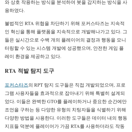
와 상호 작용하는 방식을 분석하여 봇을 감지하는 방식을 사
용하였다.
불법적인 RTA 위협을 차단하기 위해 포커스타즈는 지속적
인 혁신을 통해 플랫폼을 지속적으로 개발해나가고 있다. 그
들은 실시간으로 수백 개의 플레이어의 결정과 행동을 모니
터링할 수 있는 시스템 개발에 성공했으며, 안전한 게임 플
레이 환경을 제공하고 있다.
RTA 적발 탐지 도구
포커스타즈
의 RPT 탐지 도구들은 직접 개발되었으며, 프로
그램 사용자들을 효과적으로 잡아내기 위해 특별히 설계되
었다. 이들은 완벽한 GTO를 플레이하거나 중요한 순간에만
조언을 구하는 등 다양한 유형의 치팅자들을 식별하기 위해
다양한 방법을 사용한다. 이러한 도구들은 데이터 내의 행동
지표들 덕분에 플레이어가 가끔 RTA를 사용하더라도 작동