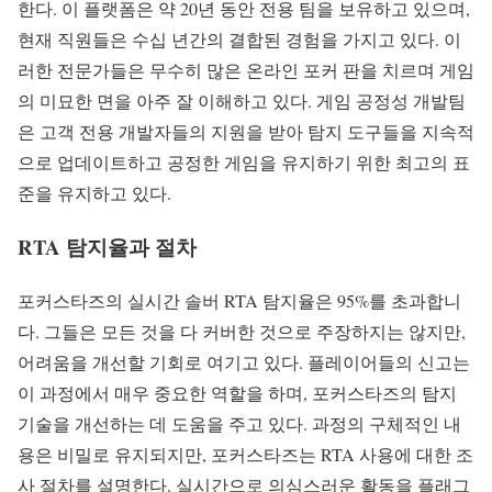
한다. 이 플랫폼은 약 20년 동안 전용 팀을 보유하고 있으며,
현재 직원들은 수십 년간의 결합된 경험을 가지고 있다. 이
러한 전문가들은 무수히 많은 온라인 포커 판을 치르며 게임
의 미묘한 면을 아주 잘 이해하고 있다. 게임 공정성 개발팀
은 고객 전용 개발자들의 지원을 받아 탐지 도구들을 지속적
으로 업데이트하고 공정한 게임을 유지하기 위한 최고의 표
준을 유지하고 있다.
RTA 탐지율과 절차
포커스타즈의 실시간 솔버 RTA 탐지율은 95%를 초과합니
다. 그들은 모든 것을 다 커버한 것으로 주장하지는 않지만,
어려움을 개선할 기회로 여기고 있다. 플레이어들의 신고는
이 과정에서 매우 중요한 역할을 하며, 포커스타즈의 탐지
기술을 개선하는 데 도움을 주고 있다. 과정의 구체적인 내
용은 비밀로 유지되지만, 포커스타즈는 RTA 사용에 대한 조
사 절차를 설명한다. 실시간으로 의심스러운 활동을 플래그