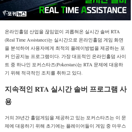
온라인홀덤 산업을 끊임없이 괴롭혀온 실시간 솔버 RTA
(Real Time Assistance)는 실시간으로 온라인홀덤 게임 화면
을 분석하여 사용자에게 최적의 플레이방법을 제공하는 포
커 인공지능 프로그램이다. 가장 대표적인 온라인홀덤 사이
트 중 하나인 포커스타즈(Pokerstars)는 RTA 문제에 대응하
기 위해 적극적인 조치를 취하고 있다.
지속적인 RTA 실시간 솔버 프로그램 사
용
거의 20년간 홀덤게임을 제공하고 있는 포커스타즈는 이 문
제에 대응하기 위해 초기에는 플레이어들이 게임 중 마우스