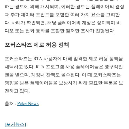
하는 경보에 의해 개시되며, 이러한 경보는 플레이어의 결정
과 추가 데이터 포인트를 포함한 여러 가지 요소를 고려한
다. 사례가 확인되면, 해당 플레이어의 계정은 정지되며 비
디오 또는 전화 통화를 포함한 철저한 조사가 진행된다.
포커스타즈 제로 허용 정책
포커스타즈는 RTA 사용자에 대해 엄격한 제로 허용 정책을
채택하고 있다. RTA 프로그램 사용 플레이어들은 영구적인
밴을 받으며, 계정내 잔액도 몰수된다. 이 때 포커스타즈는
영향을 받은 플레이어들을 보상하기 위해 필요한 부분을 보
전하고 있다.
출처 :
PokerNews
[포커뉴스]