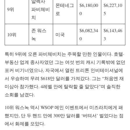
알렉사
몬테네그
$6,180,00
$6,227,10
9위
파비체비
로
0
5
치
존 워스
$6,082,34
$6,143,46
10위
미국
녹
0
3
특히 9위에 오른 파비체비치는 주목할 만한 인물이다. 호텔·
부동산 업계 종사자였던 그는 여섯 번의 캐시 기록밖에 없던
포커 비기너였으나, 자국에서 열린 트리톤 인비테이셔널에
서 우승하며 무려 $618만 달러를 가져갔다. 그는 “처음엔 재
미삼아 참가했다. 4레벨 안에 탈락할 줄 알았다”며 솔직한
소회를 남겼다.
10위 워스녹 역시 WSOP 메인 이벤트에서 미즈라치에게 패
했지만, 단 두 핸드 만에 300만 달러를 ‘버텨서’ 벌었다는 점
에서 화제를 모았다.