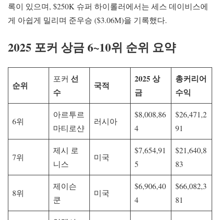
록이 있으며, $250K 슈퍼 하이롤러에서는 세스 데이비스에
게 아쉽게 밀리며 준우승 ($3.06M)을 기록했다.
2025 포커 상금 6~10위 순위 요약
선
2025
상
총
커리어
포커
순위
국적
수
금
수익
아르투르
$8,008,86
$26,471,2
6위
러시아
마티로샨
4
91
제시 로
$7,654,91
$21,640,8
7위
미국
니스
5
83
제이슨
$6,906,40
$66,082,3
8위
미국
쿤
4
81