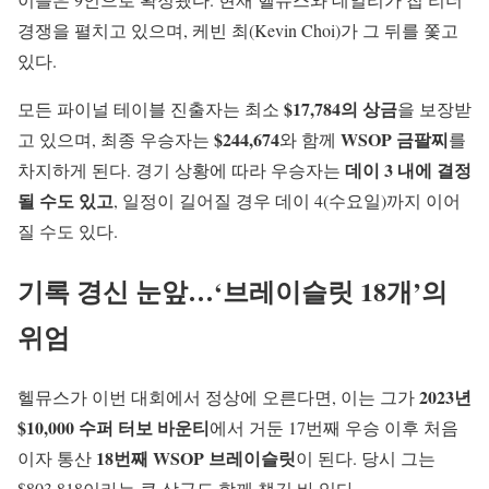
경쟁을 펼치고 있으며, 케빈 최(Kevin Choi)가 그 뒤를 쫓고
있다.
$17,784의 상금
모든 파이널 테이블 진출자는 최소
을 보장받
$244,674
WSOP 금팔찌
고 있으며, 최종 우승자는
와 함께
를
데이 3 내에 결정
차지하게 된다. 경기 상황에 따라 우승자는
될 수도 있고
, 일정이 길어질 경우 데이 4(수요일)까지 이어
질 수도 있다.
기록 경신 눈앞…‘브레이슬릿 18개’의
위엄
2023년
헬뮤스가 이번 대회에서 정상에 오른다면, 이는 그가
$10,000 수퍼 터보 바운티
에서 거둔 17번째 우승 이후 처음
18번째 WSOP 브레이슬릿
이자 통산
이 된다. 당시 그는
$803,818이라는 큰 상금도 함께 챙긴 바 있다.