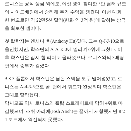
로니스는 공식 상금 외에도, 여섯 명이 참여한 5만 달러 규모
의 사이드베팅에서 승리해 추가 수익을 챙겼다. 이번 대회
한 번으로만 약 22만5천 달러(한화 약 3억 원)에 달하는 상금
을 확보한 셈이다.
첫 탈락자는 앤서니 후(Anthony Hu)였다. 그는 Q-J-J-10으로
올인했지만, 햑스턴의 A-A-K-3에 밀리며 6위에 그쳤다. 이
후 햑스턴은 잠시 칩 리더로 올라섰으나, 로니스와의 3배팅
팟에서 승부가 갈렸다.
9-8-3 플롭에서 햑스턴은 남은 스택을 모두 밀어넣었고, 로
니스는 A-4-3-5으로 콜. 턴에서 쿼드가 완성되며 햑스턴은
그대로 탈락했다.
막시모프 역시 로니스의 플랍 스트레이트에 막혀 4위로 마
감했으며, 조쉬 아리에(Josh Arieh)는 끝까지 저항했지만 8-2-
4 보드에서 역전되지 못했다.