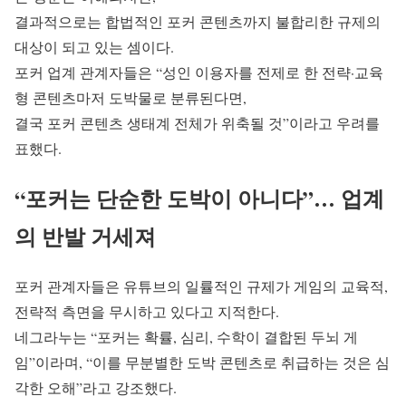
결과적으로는 합법적인 포커 콘텐츠까지 불합리한 규제의
대상이 되고 있는 셈이다.
포커 업계 관계자들은 “성인 이용자를 전제로 한 전략·교육
형 콘텐츠마저 도박물로 분류된다면,
결국 포커 콘텐츠 생태계 전체가 위축될 것”이라고 우려를
표했다.
“포커는 단순한 도박이 아니다”… 업계
의 반발 거세져
포커 관계자들은 유튜브의 일률적인 규제가 게임의 교육적,
전략적 측면을 무시하고 있다고 지적한다.
네그라누는 “포커는 확률, 심리, 수학이 결합된 두뇌 게
임”이라며, “이를 무분별한 도박 콘텐츠로 취급하는 것은 심
각한 오해”라고 강조했다.