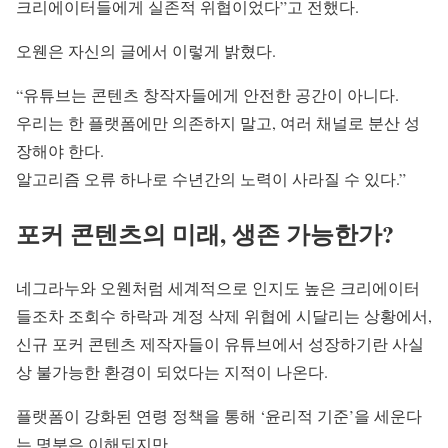
크리에이터들에게 실존적 위협이었다”고 전했다.
오웬은 자신의 글에서 이렇게 밝혔다.
“유튜브는 콘텐츠 창작자들에게 안전한 공간이 아니다.
우리는 한 플랫폼에만 의존하지 말고, 여러 채널로 분산 성
장해야 한다.
알고리즘 오류 하나로 수년간의 노력이 사라질 수 있다.”
포커 콘텐츠의 미래, 생존 가능한가?
네그라누와 오웬처럼 세계적으로 인지도 높은 크리에이터
들조차 조회수 하락과 계정 삭제 위협에 시달리는 상황에서,
신규 포커 콘텐츠 제작자들이 유튜브에서 성장하기란 사실
상 불가능한 환경이 되었다는 지적이 나온다.
플랫폼이 강화된 연령 정책을 통해 ‘윤리적 기준’을 세운다
는 명분은 이해되지만,