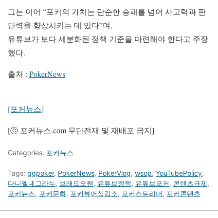
그는 이어 “포커의 가치는 단순한 승패를 넘어 사고력과 판
단력을 향상시키는 데 있다”며,
유튜브가 보다 세분화된 정책 기준을 마련해야 한다고 주장
했다.
출처 :
PokerNews
[포커뉴스]
[ⓒ 포커뉴스.com 무단전재 및 재배포 금지]
Categories:
포커뉴스
Tags:
ggpoker
,
PokerNews
,
PokerVlog
,
wsop
,
YouTubePolicy
,
다니엘네그라누
,
브래드오웬
,
유튜브정책
,
유튜브포커
,
콘텐츠규제
,
포커뉴스
,
포커문화
,
포커뷰어십감소
,
포커스트리머
,
포커콘텐츠