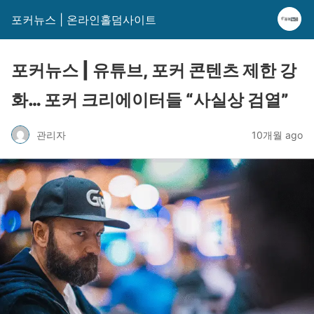
포커뉴스 | 온라인홀덤사이트
포커뉴스 | 유튜브, 포커 콘텐츠 제한 강
화… 포커 크리에이터들 “사실상 검열”
관리자
10개월 ago