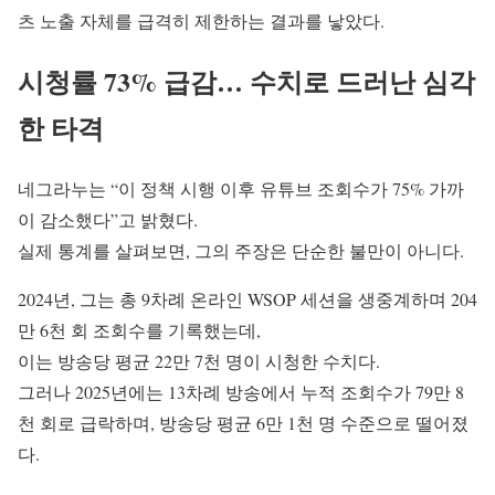
츠 노출 자체를 급격히 제한하는 결과를 낳았다.
시청률 73% 급감… 수치로 드러난 심각
한 타격
네그라누는 “이 정책 시행 이후 유튜브 조회수가 75% 가까
이 감소했다”고 밝혔다.
실제 통계를 살펴보면, 그의 주장은 단순한 불만이 아니다.
2024년, 그는 총 9차례 온라인 WSOP 세션을 생중계하며 204
만 6천 회 조회수를 기록했는데,
이는 방송당 평균 22만 7천 명이 시청한 수치다.
그러나 2025년에는 13차례 방송에서 누적 조회수가 79만 8
천 회로 급락하며, 방송당 평균 6만 1천 명 수준으로 떨어졌
다.