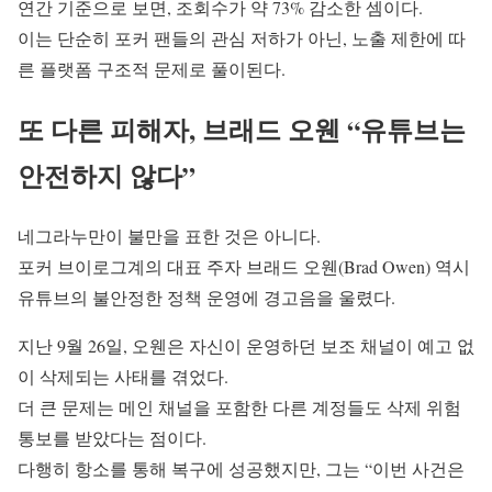
연간 기준으로 보면, 조회수가 약 73% 감소한 셈이다.
이는 단순히 포커 팬들의 관심 저하가 아닌, 노출 제한에 따
른 플랫폼 구조적 문제로 풀이된다.
또 다른 피해자, 브래드 오웬 “유튜브는
안전하지 않다”
네그라누만이 불만을 표한 것은 아니다.
포커 브이로그계의 대표 주자 브래드 오웬(Brad Owen) 역시
유튜브의 불안정한 정책 운영에 경고음을 울렸다.
지난 9월 26일, 오웬은 자신이 운영하던 보조 채널이 예고 없
이 삭제되는 사태를 겪었다.
더 큰 문제는 메인 채널을 포함한 다른 계정들도 삭제 위험
통보를 받았다는 점이다.
다행히 항소를 통해 복구에 성공했지만, 그는 “이번 사건은