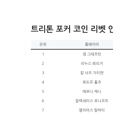
트리톤 포커 코인 리벳 
순위
플레이어
1
샘 그래프턴
2
리누스 뢰리거
3
칼 샤프 가티엔
4
표도르 홀츠
5
에보니 케니
6
알렉세이스 포나코프
7
엘리아스 탈비티