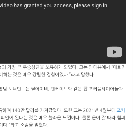
과 가장 큰 우승상금을 보유하게 되었다. 그는 인터뷰에서 “대회가
이하는 것은 매우 강렬한 경험이였다.”라고 말했다.
r) 홀덤 토너먼트는 필아이비, 덴케이트와 같은 탑 포커플레이어들과
록하며 140만 달러를 가져갔었다. 또한 그는 2021년 4월부터
포커
피언이 된다는 것은 매우 놀라운 느낌이다. 물론 운이 잘 따라 챔피
이다.”라고 소감을 밝혔다.