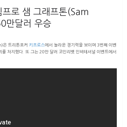
팀프로 샘 그래프톤(Sam
550만달러 우승
on)은 트리톤포커
키프로스
에서 놀라운 경기력을 보이며 3번째 이벤
서 2위를 차지했다. 또 그는 20만 달러 코인리벳 인비테셔널 이벤트에서