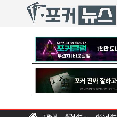
콘
텐
츠
로
건
너
뛰
기
커뮤니티
홀덤사이트
카지노사이트