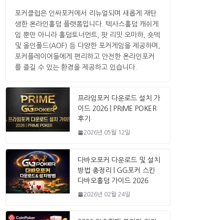
포커클럽은 인싸포커에서 리뉴얼되며 새롭게 재탄
생한 온라인홀덤 플랫폼입니다. 텍사스홀덤 캐쉬게
임 뿐만 아니라 홀덤토너먼트, 팟 리밋 오마하, 숏덱
및 올인폴드(AOF) 등 다양한 포커게임을 제공하며,
포커플레이어들에게 편리하고 안전한 온라인포커
를 즐길 수 있는 환경을 제공하고 있습니다.
프라임포커 다운로드 설치 가
이드 2026 | PRIME POKER
후기
2026년 05월 12일
다바오포커 다운로드 및 설치
방법 총정리 | GG포커 스킨
다바오홀덤 가이드 2026
2026년 02월 24일