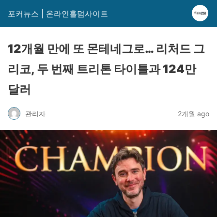
포커뉴스 | 온라인홀덤사이트
12개월 만에 또 몬테네그로… 리처드 그
리코, 두 번째 트리톤 타이틀과 124만
달러
관리자
2개월 ago