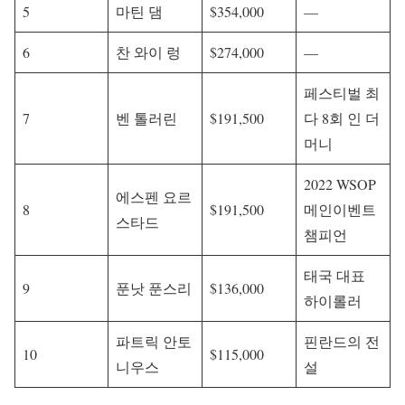
5
마틴 댐
$354,000
—
6
찬 와이 렁
$274,000
—
페스티벌 최
7
벤 톨러린
$191,500
다 8회 인 더
머니
2022 WSOP
에스펜 요르
8
$191,500
메인이벤트
스타드
챔피언
태국 대표
9
푼낫 푼스리
$136,000
하이롤러
파트릭 안토
핀란드의 전
10
$115,000
니우스
설