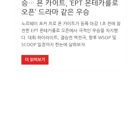
승… 욘 카이트, ‘EPT 몬테카를로
오픈’ 드라마 같은 우승
노르웨이 포커 프로 욘 카이트가 등록 마감 1초 전에 참
전한 EPT 몬테카를로 오픈에서 극적인 우승을 차지했
다. 대회 하이라이트, 결승전 역전극, 향후 WSOP 및
SCOOP 일정까지 한눈에 살펴보자.
더 읽어보기