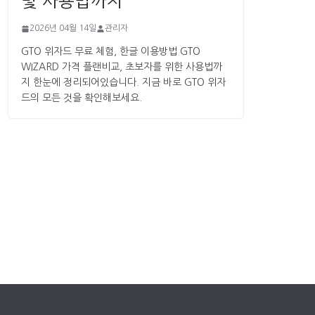
및 사용법까지
2026년 04월 14일
관리자
GTO 위자드 무료 체험, 한글 이용방법 GTO
WIZARD 가격 플랜비교, 초보자를 위한 사용법까
지 한눈에 정리되어있습니다. 지금 바로 GTO 위자
드의 모든 것을 확인해보세요.