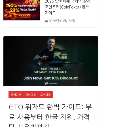
2026 암호화폐 포커의 강자,
코인포커(CoinPoker) 완벽
가이드
2026년 01월 22일
포커공부
포커규칙
포커퀴즈
GTO 위자드 완벽 가이드: 무
료 사용부터 한글 지원, 가격