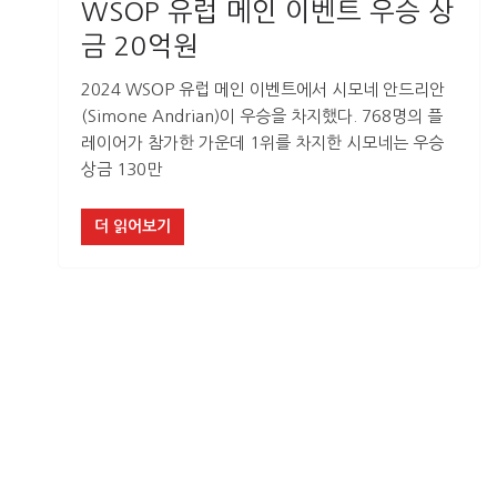
WSOP 유럽 메인 이벤트 우승 상
금 20억원
2024 WSOP 유럽 메인 이벤트에서 시모네 안드리안
(Simone Andrian)이 우승을 차지했다. 768명의 플
레이어가 참가한 가운데 1위를 차지한 시모네는 우승
상금 130만
더 읽어보기