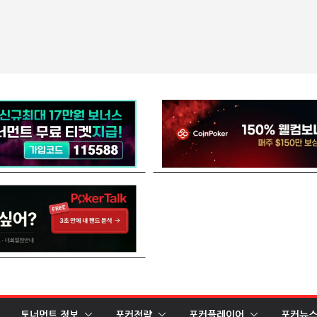
토너먼트 정보
포커전략
포커플레이어
포커뉴