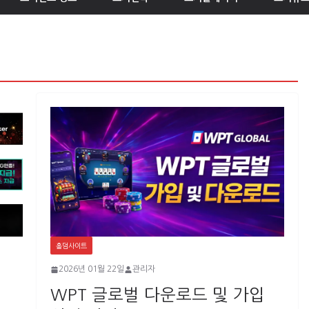
홀덤사이트
2026년 01월 22일
관리자
WPT 글로벌 다운로드 및 가입