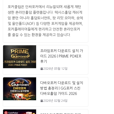
포커클럽은 인싸포커에서 리뉴얼되며 새롭게 재탄
생한 온라인홀덤 플랫폼입니다. 텍사스홀덤 캐쉬게
임 뿐만 아니라 홀덤토너먼트, 팟 리밋 오마하, 숏덱
및 올인폴드(AOF) 등 다양한 포커게임을 제공하며,
포커플레이어들에게 편리하고 안전한 온라인포커
를 즐길 수 있는 환경을 제공하고 있습니다.
프라임포커 다운로드 설치 가
이드 2026 | PRIME POKER
후기
2026년 05월 12일
다바오포커 다운로드 및 설치
방법 총정리 | GG포커 스킨
다바오홀덤 가이드 2026
2026년 02월 24일