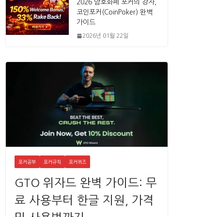
2026 암호화폐 포커의 강자,
코인포커(CoinPoker) 완벽
가이드
2026년 01월 22일
포커공부
포커규칙
포커퀴즈
GTO 위자드 완벽 가이드: 무
료 사용부터 한글 지원, 가격