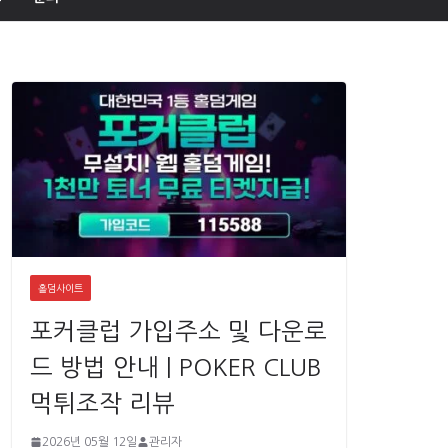
홀덤사이트
포커클럽 가입주소 및 다운로
드 방법 안내 | POKER CLUB
먹튀조작 리뷰
2026년 05월 12일
관리자