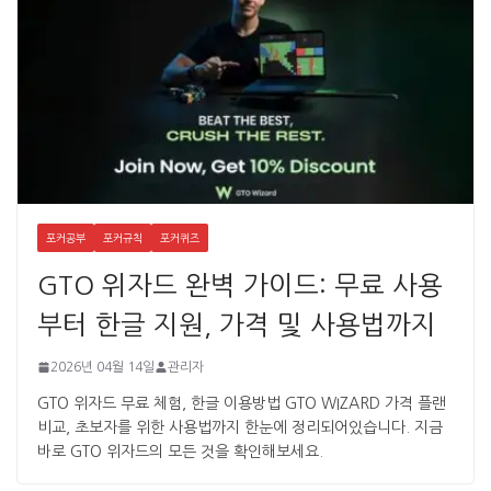
포커공부
포커규칙
포커퀴즈
GTO 위자드 완벽 가이드: 무료 사용
부터 한글 지원, 가격 및 사용법까지
2026년 04월 14일
관리자
GTO 위자드 무료 체험, 한글 이용방법 GTO WIZARD 가격 플랜
비교, 초보자를 위한 사용법까지 한눈에 정리되어있습니다. 지금
바로 GTO 위자드의 모든 것을 확인해보세요.