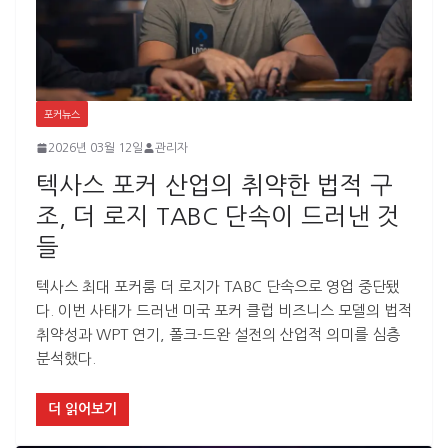
포커뉴스
2026년 03월 12일
관리자
텍사스 포커 산업의 취약한 법적 구
조, 더 로지 TABC 단속이 드러낸 것
들
텍사스 최대 포커룸 더 로지가 TABC 단속으로 영업 중단됐
다. 이번 사태가 드러낸 미국 포커 클럽 비즈니스 모델의 법적
취약성과 WPT 연기, 폴크-드완 설전의 산업적 의미를 심층
분석했다.
더 읽어보기