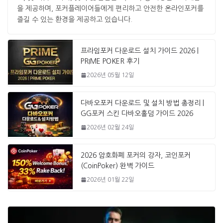
을 제공하며, 포커플레이어들에게 편리하고 안전한 온라인포커를
즐길 수 있는 환경을 제공하고 있습니다.
프라임포커 다운로드 설치 가이드 2026 |
PRIME POKER 후기
2026년 05월 12일
다바오포커 다운로드 및 설치 방법 총정리 |
GG포커 스킨 다바오홀덤 가이드 2026
2026년 02월 24일
2026 암호화폐 포커의 강자, 코인포커
(CoinPoker) 완벽 가이드
2026년 01월 22일