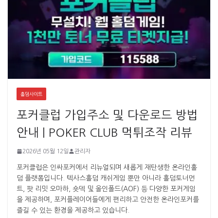
홀덤사이트
포커클럽 가입주소 및 다운로드 방법
안내 | POKER CLUB 먹튀조작 리뷰
2026년 05월 12일
관리자
포커클럽은 인싸포커에서 리뉴얼되며 새롭게 재탄생한 온라인홀
덤 플랫폼입니다. 텍사스홀덤 캐쉬게임 뿐만 아니라 홀덤토너먼
트, 팟 리밋 오마하, 숏덱 및 올인폴드(AOF) 등 다양한 포커게임
을 제공하며, 포커플레이어들에게 편리하고 안전한 온라인포커를
즐길 수 있는 환경을 제공하고 있습니다.