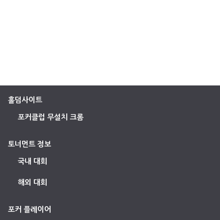
홀덤사이트
포커클럽 무설치 크롬
토너먼트 정보
국내 대회
해외 대회
포커 플레이어