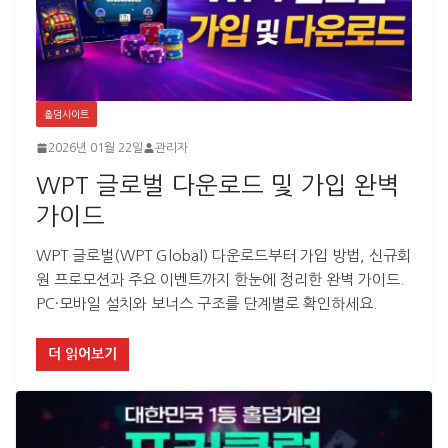
홀덤사이트
2026년 01월 22일
관리자
WPT 글로벌 다운로드 및 가입 완벽
가이드
WPT 글로벌(WPT Global) 다운로드부터 가입 방법, 신규회
원 프로모션과 주요 이벤트까지 한눈에 정리한 완벽 가이드.
PC·모바일 설치와 보너스 구조를 단계별로 확인하세요.
더 읽어보기