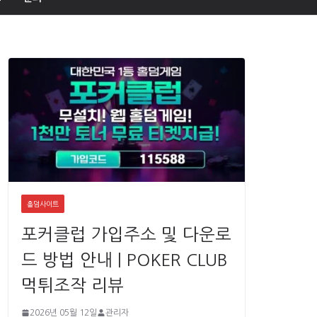
홀덤사이트
포커클럽 가입주소 및 다운로
드 방법 안내 | POKER CLUB
먹튀조작 리뷰
2026년 05월 12일
관리자