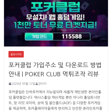
홀덤사이트
포커클럽 가입주소 및 다운로드 방법
안내 | POKER CLUB 먹튀조작 리뷰
2026년 05월 12일
관리자
포커클럽은 인싸포커에서 리뉴얼되며 새롭게 재탄생한 온라인홀
덤 플랫폼입니다. 텍사스홀덤 캐쉬게임 뿐만 아니라 홀덤토너먼
트, 팟 리밋 오마하, 숏덱 및 올인폴드(AOF) 등 다양한 포커게임
을 제공하며, 포커플레이어들에게 편리하고 안전한 온라인포커를