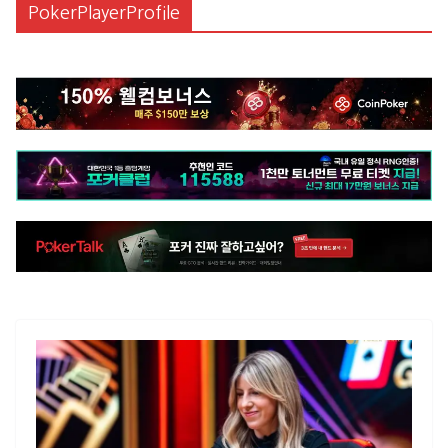
PokerPlayerProfile