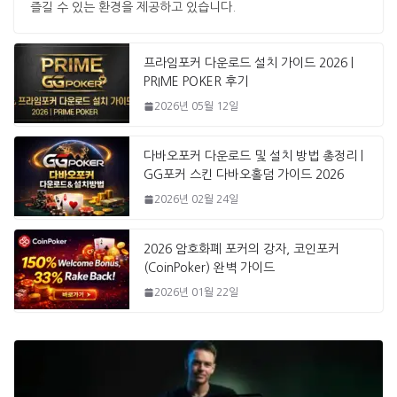
즐길 수 있는 환경을 제공하고 있습니다.
프라임포커 다운로드 설치 가이드 2026 |
PRIME POKER 후기
2026년 05월 12일
다바오포커 다운로드 및 설치 방법 총정리 |
GG포커 스킨 다바오홀덤 가이드 2026
2026년 02월 24일
2026 암호화폐 포커의 강자, 코인포커
(CoinPoker) 완벽 가이드
2026년 01월 22일