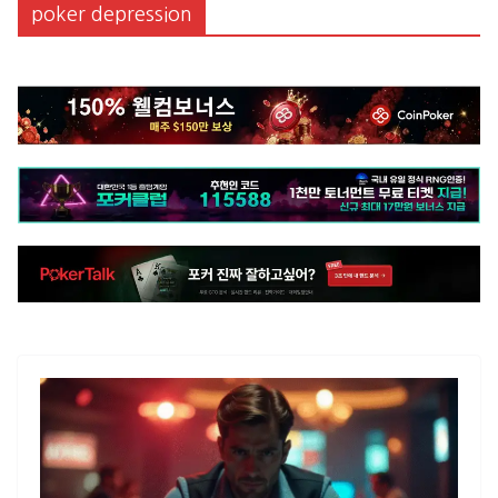
poker depression