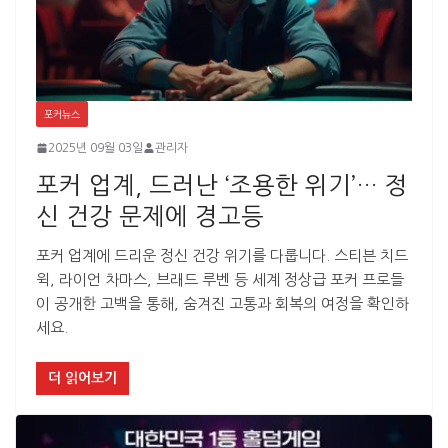
포커뉴스
2025년 09월 03일
관리자
포커 업계, 드러난 ‘조용한 위기’… 정
신 건강 문제에 경고등
포커 업계에 드리운 정신 건강 위기를 다룹니다. 스티븐 치드
윅, 라이언 차마스, 브래드 루벤 등 세계 정상급 포커 프로들
이 공개한 고백을 통해, 숨겨진 고통과 회복의 여정을 확인하
세요.
더 읽어보기