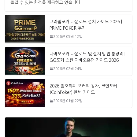
즐길 수 있는 환경을 제공하고 있습니다.
프라임포커 다운로드 설치 가이드 2026 |
PRIME POKER 후기
2026년 05월 12일
다바오포커 다운로드 및 설치 방법 총정리 |
GG포커 스킨 다바오홀덤 가이드 2026
2026년 02월 24일
2026 암호화폐 포커의 강자, 코인포커
(CoinPoker) 완벽 가이드
2026년 01월 22일