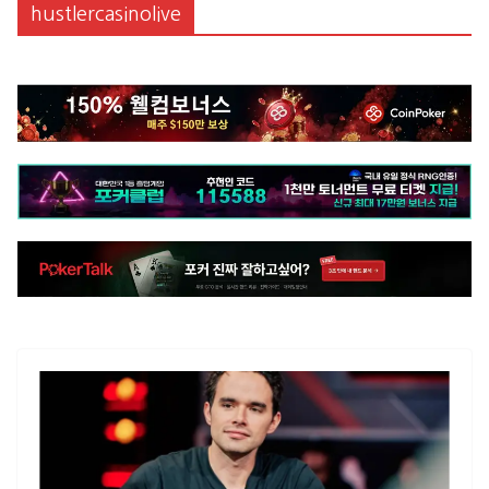
hustlercasinolive