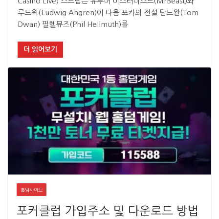
Casino Live) 스트림은 유투버 미스터비스트(MrBeast)와
루드윅(Ludwig Ahgren)이 다음 포커의 전설 탐드완(Tom
Dwan) 필헬뮤즈(Phil Hellmuth)를
더 읽어보기
홀덤사이트
포커클럽 가입주소 및 다운로드 방법