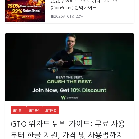
2026 암호화폐 포커의 강자, 코인포커
(CoinPoker) 완벽 가이드
2026년 01월 22일
포커공부
포커규칙
포커퀴즈
GTO 위자드 완벽 가이드: 무료 사용
부터 한글 지원, 가격 및 사용법까지