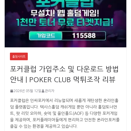
홀덤사이트
포커클럽 가입주소 및 다운로드 방법
안내 | POKER CLUB 먹튀조작 리뷰
2026년 05월 12일
관리자
포커클럽은 인싸포커에서 리뉴얼되며 새롭게 재탄생한 온라인홀
덤 플랫폼입니다. 텍사스홀덤 캐쉬게임 뿐만 아니라 홀덤토너먼
트, 팟 리밋 오마하, 숏덱 및 올인폴드(AOF) 등 다양한 포커게임
을 제공하며, 포커플레이어들에게 편리하고 안전한 온라인포커를
즐길 수 있는 환경을 제공하고 있습니다.