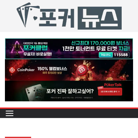
콘
텐
츠
로
건
너
뛰
기