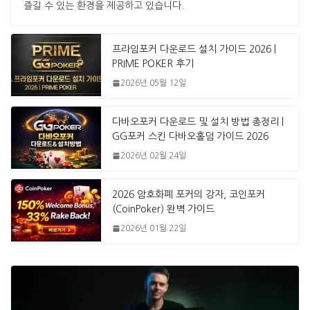
즐길 수 있는 환경을 제공하고 있습니다.
프라임포커 다운로드 설치 가이드 2026 |
PRIME POKER 후기
2026년 05월 12일
다바오포커 다운로드 및 설치 방법 총정리 |
GG포커 스킨 다바오홀덤 가이드 2026
2026년 02월 24일
2026 암호화폐 포커의 강자, 코인포커
(CoinPoker) 완벽 가이드
2026년 01월 22일