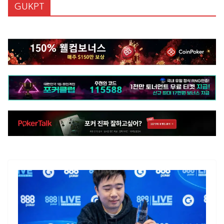
GUKPT