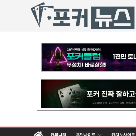
콘
텐
츠
로
건
너
뛰
기
커뮤니티
홀덤사이트
카지노사이트