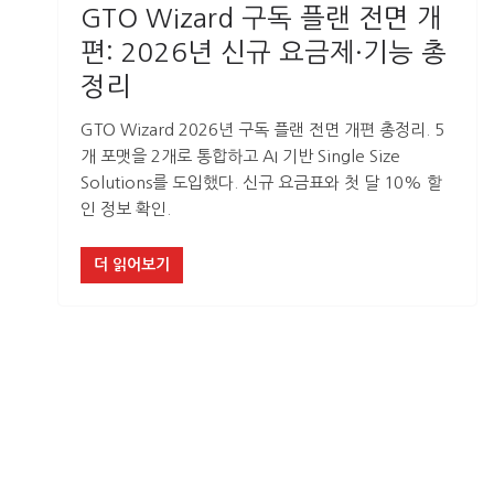
GTO Wizard 구독 플랜 전면 개
편: 2026년 신규 요금제·기능 총
정리
GTO Wizard 2026년 구독 플랜 전면 개편 총정리. 5
개 포맷을 2개로 통합하고 AI 기반 Single Size
Solutions를 도입했다. 신규 요금표와 첫 달 10% 할
인 정보 확인.
더 읽어보기