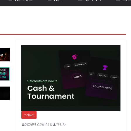
포커뉴스
2026년 04월 01일
관리자