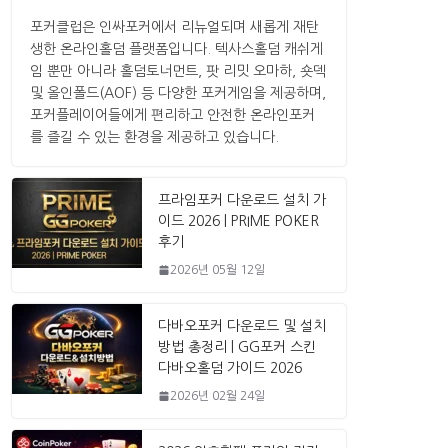
포커클럽은 인싸포커에서 리뉴얼되며 새롭게 재탄
생한 온라인홀덤 플랫폼입니다. 텍사스홀덤 캐쉬게
임 뿐만 아니라 홀덤토너먼트, 팟 리밋 오마하, 숏덱
및 올인폴드(AOF) 등 다양한 포커게임을 제공하며,
포커플레이어들에게 편리하고 안전한 온라인포커
를 즐길 수 있는 환경을 제공하고 있습니다.
프라임포커 다운로드 설치 가
이드 2026 | PRIME POKER
후기
2026년 05월 12일
다바오포커 다운로드 및 설치
방법 총정리 | GG포커 스킨
다바오홀덤 가이드 2026
2026년 02월 24일