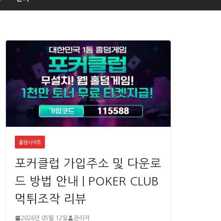
홀덤사이트
포커클럽 가입주소 및 다운로
드 방법 안내 | POKER CLUB
먹튀조작 리뷰
2026년 05월 12일
관리자