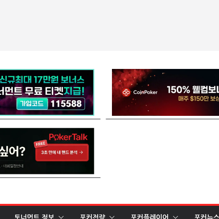
토너먼트 정보
포커전략
포커플레이어
포커뉴