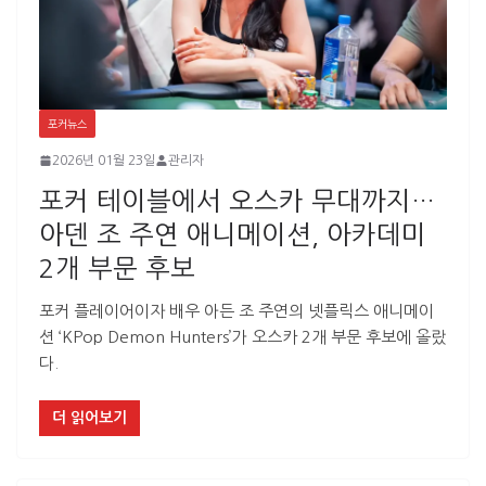
포커뉴스
2026년 01월 23일
관리자
포커 테이블에서 오스카 무대까지…
아덴 조 주연 애니메이션, 아카데미
2개 부문 후보
포커 플레이어이자 배우 아든 조 주연의 넷플릭스 애니메이
션 ‘KPop Demon Hunters’가 오스카 2개 부문 후보에 올랐
다.
더 읽어보기