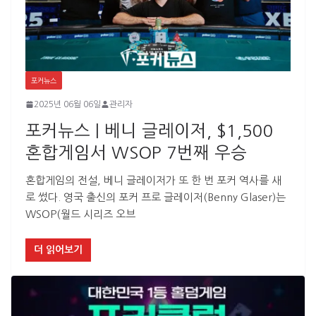
포커뉴스
2025년 06월 06일
관리자
포커뉴스 | 베니 글레이저, $1,500
혼합게임서 WSOP 7번째 우승
혼합게임의 전설, 베니 글레이저가 또 한 번 포커 역사를 새
로 썼다. 영국 출신의 포커 프로 글레이저(Benny Glaser)는
WSOP(월드 시리즈 오브
더 읽어보기