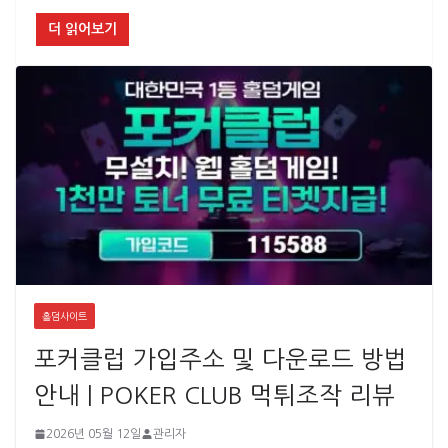
더 읽어보기
홀덤사이트
포커클럽 가입주소 및 다운로드 방법
안내 | POKER CLUB 먹튀조작 리뷰
2026년 05월 12일
관리자