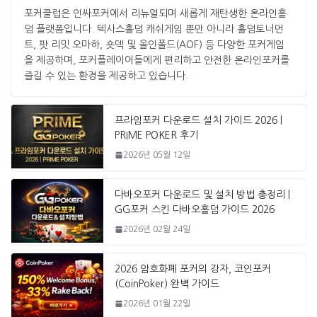
포커클럽은 인싸포커에서 리뉴얼되며 새롭게 재탄생한 온라인홀
덤 플랫폼입니다. 텍사스홀덤 캐쉬게임 뿐만 아니라 홀덤토너먼
트, 팟 리밋 오마하, 숏덱 및 올인폴드(AOF) 등 다양한 포커게임
을 제공하며, 포커플레이어들에게 편리하고 안전한 온라인포커를
즐길 수 있는 환경을 제공하고 있습니다.
프라임포커 다운로드 설치 가이드 2026 |
PRIME POKER 후기
2026년 05월 12일
다바오포커 다운로드 및 설치 방법 총정리 |
GG포커 스킨 다바오홀덤 가이드 2026
2026년 02월 24일
2026 암호화폐 포커의 강자, 코인포커
(CoinPoker) 완벽 가이드
2026년 01월 22일