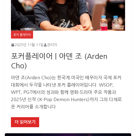
포커 플레이어
2025년 11월 11일
관리자
포커플레이어 | 아덴 조 (Arden
Cho)
아덴 조(Arden Cho)는 한국계 미국인 배우이자 국제 포커
대회에서 두각을 나타낸 포커 플레이어입니다. WSOP,
WPT, PGT에서의 성과와 함께 영화·드라마 주요 작품과
2025년 신작 《K-Pop Demon Hunters》까지 그의 다채로
운 커리어를 소개합니다.
더 읽어보기