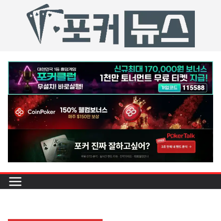
콘
텐
츠
로
건
너
뛰
기