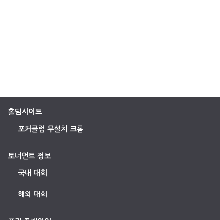
홀덤사이트
포커클럽 무설치 크롬
토너먼트 정보
국내 대회
해외 대회