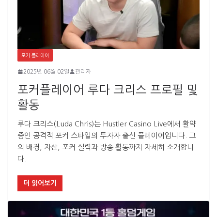
포커 플레이어
2025년 06월 02일
관리자
포커플레이어 루다 크리스 프로필 및
활동
루다 크리스(Luda Chris)는 Hustler Casino Live에서 활약
중인 공격적 포커 스타일의 투자자 출신 플레이어입니다. 그
의 배경, 자산, 포커 실력과 방송 활동까지 자세히 소개합니
다.
더 읽어보기