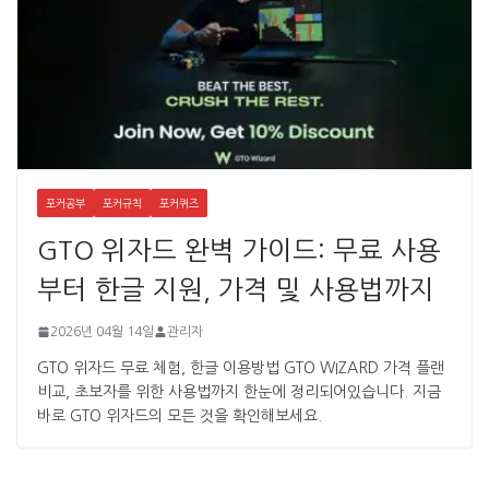
포커공부
포커규칙
포커퀴즈
GTO 위자드 완벽 가이드: 무료 사용
부터 한글 지원, 가격 및 사용법까지
2026년 04월 14일
관리자
GTO 위자드 무료 체험, 한글 이용방법 GTO WIZARD 가격 플랜
비교, 초보자를 위한 사용법까지 한눈에 정리되어있습니다. 지금
바로 GTO 위자드의 모든 것을 확인해보세요.