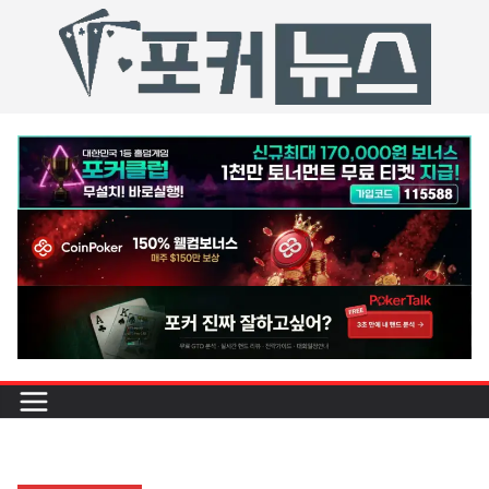
콘
텐
츠
로
건
너
뛰
기