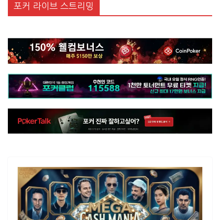
포커 라이브 스트리밍