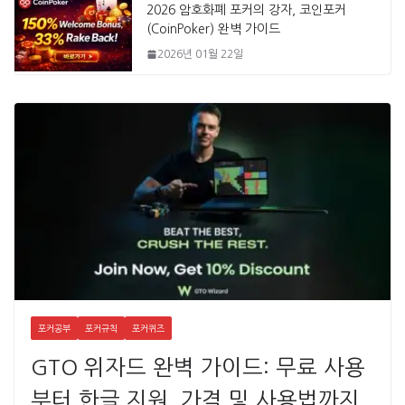
2026 암호화폐 포커의 강자, 코인포커
(CoinPoker) 완벽 가이드
2026년 01월 22일
포커공부
포커규칙
포커퀴즈
GTO 위자드 완벽 가이드: 무료 사용
부터 한글 지원, 가격 및 사용법까지