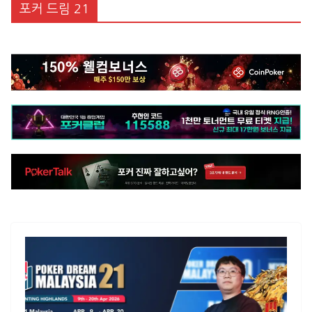
포커 드림 21