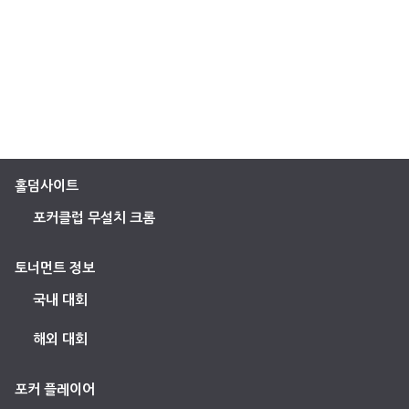
홀덤사이트
포커클럽 무설치 크롬
토너먼트 정보
국내 대회
해외 대회
포커 플레이어