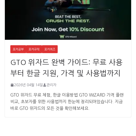
포커공부
포커규칙
포커퀴즈
GTO 위자드 완벽 가이드: 무료 사용
부터 한글 지원, 가격 및 사용법까지
2026년 04월 14일
관리자
GTO 위자드 무료 체험, 한글 이용방법 GTO WIZARD 가격 플랜
비교, 초보자를 위한 사용법까지 한눈에 정리되어있습니다. 지금
바로 GTO 위자드의 모든 것을 확인해보세요.