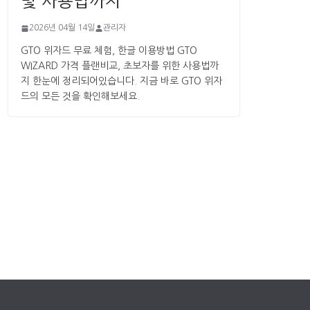
및 사용법까지
2026년 04월 14일
관리자
GTO 위자드 무료 체험, 한글 이용방법 GTO
WIZARD 가격 플랜비교, 초보자를 위한 사용법까
지 한눈에 정리되어있습니다. 지금 바로 GTO 위자
드의 모든 것을 확인해보세요.