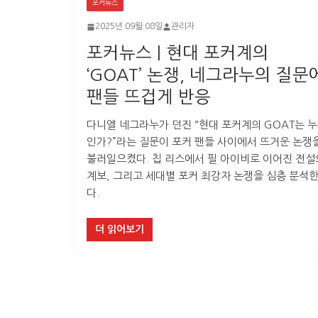
포커뉴스
2025년 09월 08일
관리자
포커뉴스 | 현대 포커계의
‘GOAT’ 논쟁, 네그라누의 질문
팬들 뜨겁게 반응
다니엘 네그라누가 던진 “현대 포커계의 GOAT는 
인가?”라는 질문이 포커 팬들 사이에서 뜨거운 논쟁
불러일으켰다. 칩 리스에서 필 아이비로 이어진 전설
계보, 그리고 세대별 포커 최강자 논쟁을 심층 분석
다.
더 읽어보기