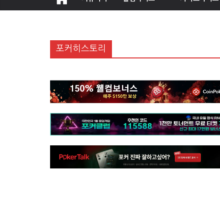
포커히스토리