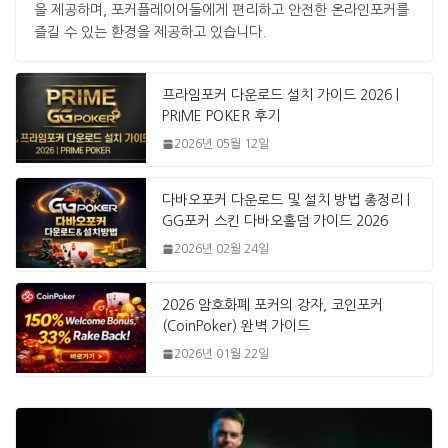
을 제공하며, 포커플레이어들에게 편리하고 안전한 온라인포커를
즐길 수 있는 환경을 제공하고 있습니다.
프라임포커 다운로드 설치 가이드 2026 |
PRIME POKER 후기
2026년 05월 12일
다바오포커 다운로드 및 설치 방법 총정리 |
GG포커 스킨 다바오홀덤 가이드 2026
2026년 02월 24일
2026 암호화폐 포커의 강자, 코인포커
(CoinPoker) 완벽 가이드
2026년 01월 22일