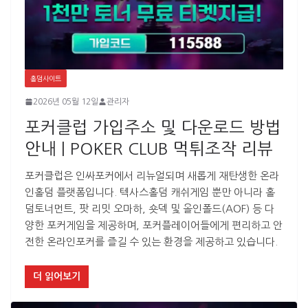
홀덤사이트
2026년 05월 12일
관리자
포커클럽 가입주소 및 다운로드 방법
안내 | POKER CLUB 먹튀조작 리뷰
포커클럽은 인싸포커에서 리뉴얼되며 새롭게 재탄생한 온라
인홀덤 플랫폼입니다. 텍사스홀덤 캐쉬게임 뿐만 아니라 홀
덤토너먼트, 팟 리밋 오마하, 숏덱 및 올인폴드(AOF) 등 다
양한 포커게임을 제공하며, 포커플레이어들에게 편리하고 안
전한 온라인포커를 즐길 수 있는 환경을 제공하고 있습니다.
더 읽어보기