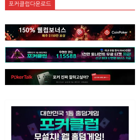
포커클럽다운로드