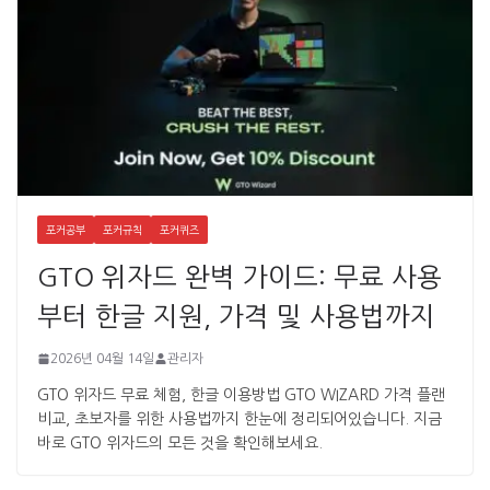
포커공부
포커규칙
포커퀴즈
GTO 위자드 완벽 가이드: 무료 사용
부터 한글 지원, 가격 및 사용법까지
2026년 04월 14일
관리자
GTO 위자드 무료 체험, 한글 이용방법 GTO WIZARD 가격 플랜
비교, 초보자를 위한 사용법까지 한눈에 정리되어있습니다. 지금
바로 GTO 위자드의 모든 것을 확인해보세요.