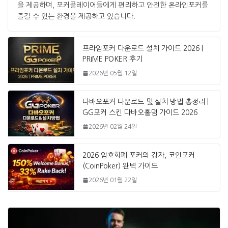
을 제공하며, 포커플레이어들에게 편리하고 안전한 온라인포커를
즐길 수 있는 환경을 제공하고 있습니다.
프라임포커 다운로드 설치 가이드 2026 |
PRIME POKER 후기
2026년 05월 12일
다바오포커 다운로드 및 설치 방법 총정리 |
GG포커 스킨 다바오홀덤 가이드 2026
2026년 02월 24일
2026 암호화폐 포커의 강자, 코인포커
(CoinPoker) 완벽 가이드
2026년 01월 22일