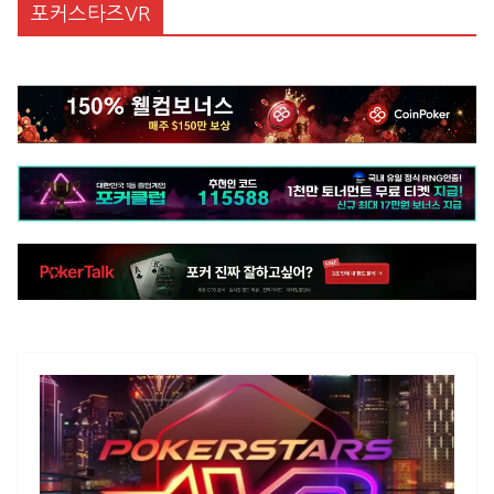
포커스타즈VR