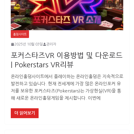
홀덤사이트
2025년 10월 03일
관리자
포커스타즈VR 이용방법 및 다운로드
| Pokerstars VR리뷰
온라인홀덤사이트에서 플레이하는 온라인홀덤은 지속적으로
발전하고 있습니다. 현재 전세계에 가장 많은 온라인포커 유
저를 보유한 포커스타즈(Pokerstars)는 가상현실(VR)을 통
해 새로운 온라인홀덤게임을 제시합니다. 이번에
더 읽어보기