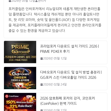
2026년 05월 12일
관리자
포커클럽은 인싸포커에서 리뉴얼되며 새롭게 재탄생한 온라인홀
덤 플랫폼입니다. 텍사스홀덤 캐쉬게임 뿐만 아니라 홀덤토너먼
트, 팟 리밋 오마하, 숏덱 및 올인폴드(AOF) 등 다양한 포커게임
을 제공하며, 포커플레이어들에게 편리하고 안전한 온라인포커를
즐길 수 있는 환경을 제공하고 있습니다.
프라임포커 다운로드 설치 가이드 2026 |
PRIME POKER 후기
2026년 05월 12일
다바오포커 다운로드 및 설치 방법 총정리 |
GG포커 스킨 다바오홀덤 가이드 2026
2026년 02월 24일
2026 암호화폐 포커의 강자, 코인포커
(CoinPoker) 완벽 가이드
2026년 01월 22일