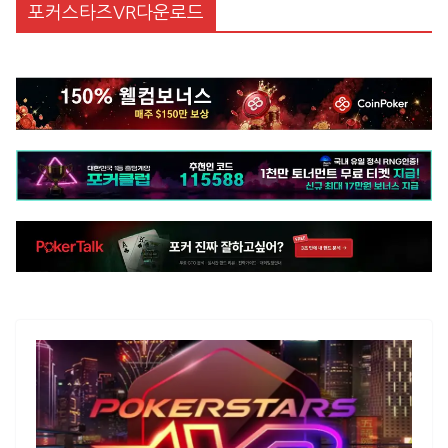
포커스타즈VR다운로드