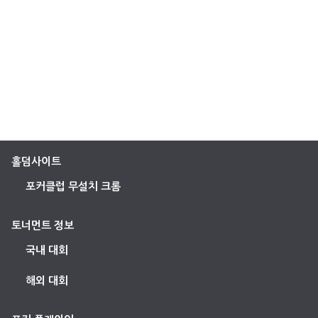
홀덤사이트
포커클럽 무설치 크롬
토너먼트 정보
국내 대회
해외 대회