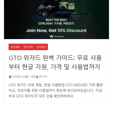
포커공부
포커규칙
포커퀴즈
GTO 위자드 완벽 가이드: 무료 사용
부터 한글 지원, 가격 및 사용법까지
2026년 04월 14일
관리자
GTO 위자드 무료 체험, 한글 이용방법 GTO WIZARD 가격 플랜
비교, 초보자를 위한 사용법까지 한눈에 정리되어있습니다. 지금
바로 GTO 위자드의 모든 것을 확인해보세요.