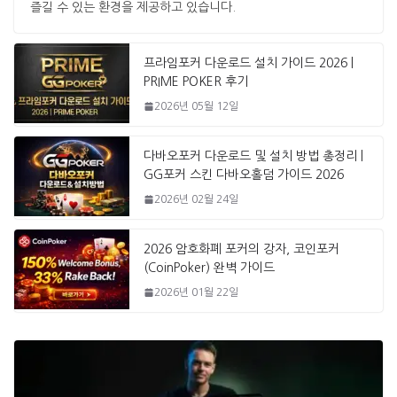
즐길 수 있는 환경을 제공하고 있습니다.
프라임포커 다운로드 설치 가이드 2026 |
PRIME POKER 후기
2026년 05월 12일
다바오포커 다운로드 및 설치 방법 총정리 |
GG포커 스킨 다바오홀덤 가이드 2026
2026년 02월 24일
2026 암호화폐 포커의 강자, 코인포커
(CoinPoker) 완벽 가이드
2026년 01월 22일