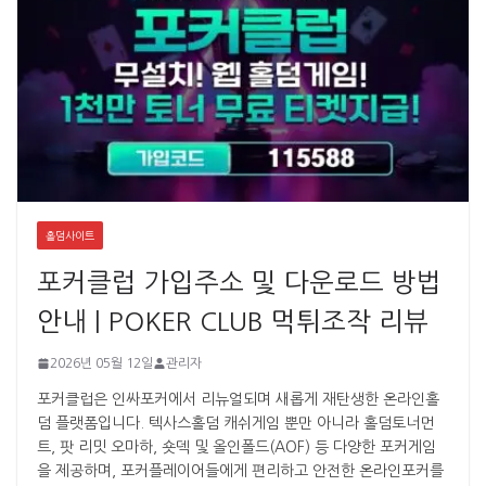
홀덤사이트
포커클럽 가입주소 및 다운로드 방법
안내 | POKER CLUB 먹튀조작 리뷰
2026년 05월 12일
관리자
포커클럽은 인싸포커에서 리뉴얼되며 새롭게 재탄생한 온라인홀
덤 플랫폼입니다. 텍사스홀덤 캐쉬게임 뿐만 아니라 홀덤토너먼
트, 팟 리밋 오마하, 숏덱 및 올인폴드(AOF) 등 다양한 포커게임
을 제공하며, 포커플레이어들에게 편리하고 안전한 온라인포커를