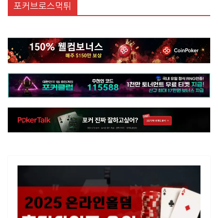
포커브로스먹튀