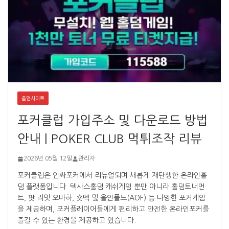
홀덤사이트
포커클럽 가입주소 및 다운로드 방법
안내 | POKER CLUB 먹튀조작 리뷰
2026년 05월 12일
관리자
포커클럽은 인싸포커에서 리뉴얼되며 새롭게 재탄생한 온라인홀
덤 플랫폼입니다. 텍사스홀덤 캐쉬게임 뿐만 아니라 홀덤토너먼
트, 팟 리밋 오마하, 숏덱 및 올인폴드(AOF) 등 다양한 포커게임
을 제공하며, 포커플레이어들에게 편리하고 안전한 온라인포커를
즐길 수 있는 환경을 제공하고 있습니다.