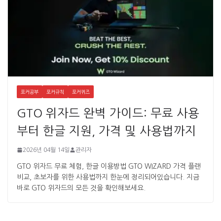
포커공부
포커규칙
포커퀴즈
GTO 위자드 완벽 가이드: 무료 사용
부터 한글 지원, 가격 및 사용법까지
2026년 04월 14일
관리자
GTO 위자드 무료 체험, 한글 이용방법 GTO WIZARD 가격 플랜
비교, 초보자를 위한 사용법까지 한눈에 정리되어있습니다. 지금
바로 GTO 위자드의 모든 것을 확인해보세요.