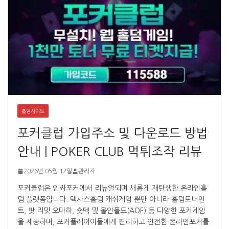
홀덤사이트
포커클럽 가입주소 및 다운로드 방법
안내 | POKER CLUB 먹튀조작 리뷰
2026년 05월 12일
관리자
포커클럽은 인싸포커에서 리뉴얼되며 새롭게 재탄생한 온라인홀
덤 플랫폼입니다. 텍사스홀덤 캐쉬게임 뿐만 아니라 홀덤토너먼
트, 팟 리밋 오마하, 숏덱 및 올인폴드(AOF) 등 다양한 포커게임
을 제공하며, 포커플레이어들에게 편리하고 안전한 온라인포커를