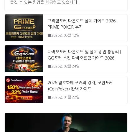
즐길 수 있는 환경을 제공하고 있습니다.
프라임포커 다운로드 설치 가이드 2026 |
PRIME POKER 후기
2026년 05월 12일
다바오포커 다운로드 및 설치 방법 총정리 |
GG포커 스킨 다바오홀덤 가이드 2026
2026년 02월 24일
2026 암호화폐 포커의 강자, 코인포커
(CoinPoker) 완벽 가이드
2026년 01월 22일