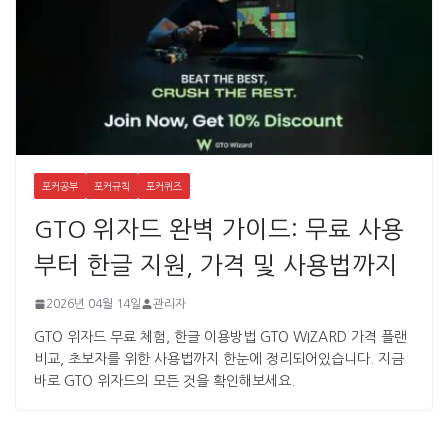
포커공부
포커규칙
포커퀴즈
GTO 위자드 완벽 가이드: 무료 사용
부터 한글 지원, 가격 및 사용법까지
2026년 04월 14일
관리자
GTO 위자드 무료 체험, 한글 이용방법 GTO WIZARD 가격 플랜
비교, 초보자를 위한 사용법까지 한눈에 정리되어있습니다. 지금
바로 GTO 위자드의 모든 것을 확인해보세요.