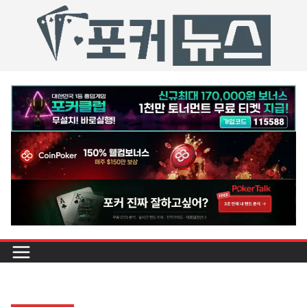
콘
텐
츠
로
건
너
뛰
기