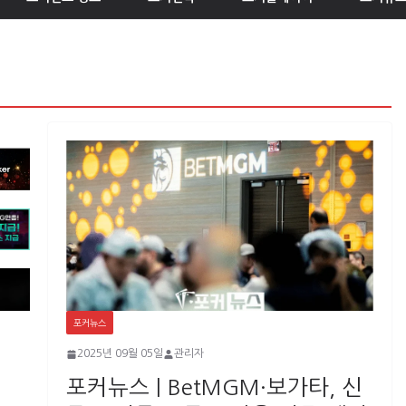
포커뉴스
2025년 09월 05일
관리자
포커뉴스 | BetMGM·보가타, 신