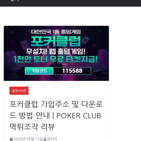
홀덤사이트
포커클럽 가입주소 및 다운로
드 방법 안내 | POKER CLUB
먹튀조작 리뷰
2026년 05월 12일
관리자