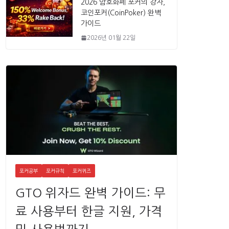
2026 암호화폐 포커의 강자,
코인포커(CoinPoker) 완벽
가이드
2026년 01월 22일
포커공부
포커규칙
포커퀴즈
GTO 위자드 완벽 가이드: 무
료 사용부터 한글 지원, 가격