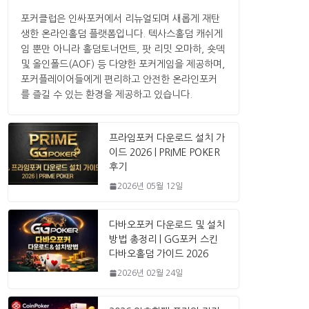
포커클럽은 인싸포커에서 리뉴얼되며 새롭게 재탄
생한 온라인홀덤 플랫폼입니다. 텍사스홀덤 캐쉬게
임 뿐만 아니라 홀덤토너먼트, 팟 리밋 오마하, 숏덱
및 올인폴드(AOF) 등 다양한 포커게임을 제공하며,
포커플레이어들에게 편리하고 안전한 온라인포커
를 즐길 수 있는 환경을 제공하고 있습니다.
프라임포커 다운로드 설치 가
이드 2026 | PRIME POKER
후기
2026년 05월 12일
다바오포커 다운로드 및 설치
방법 총정리 | GG포커 스킨
다바오홀덤 가이드 2026
2026년 02월 24일