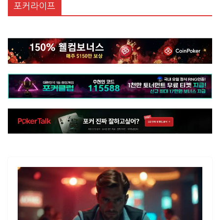
포커라이프