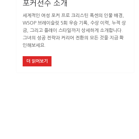
포커선수 소개
세계적인 여성 포커 프로 크리스틴 폭센의 인물 배경,
WSOP 브레이슬릿 5회 우승 기록, 수상 이력, 누적 상
금, 그리고 플레이 스타일까지 상세하게 소개합니다.
그녀의 성공 전략과 커리어 전환의 모든 것을 지금 확
인해보세요.
더 읽어보기