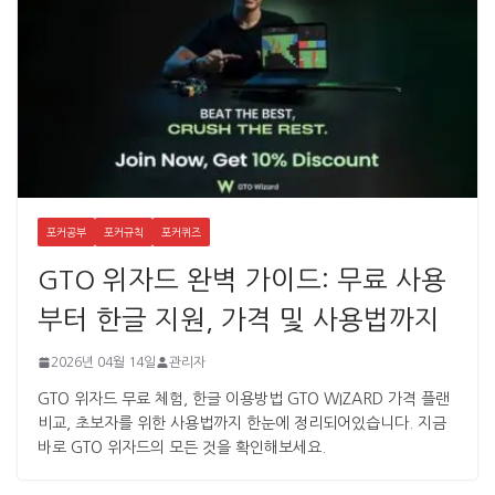
포커공부
포커규칙
포커퀴즈
GTO 위자드 완벽 가이드: 무료 사용
부터 한글 지원, 가격 및 사용법까지
2026년 04월 14일
관리자
GTO 위자드 무료 체험, 한글 이용방법 GTO WIZARD 가격 플랜
비교, 초보자를 위한 사용법까지 한눈에 정리되어있습니다. 지금
바로 GTO 위자드의 모든 것을 확인해보세요.