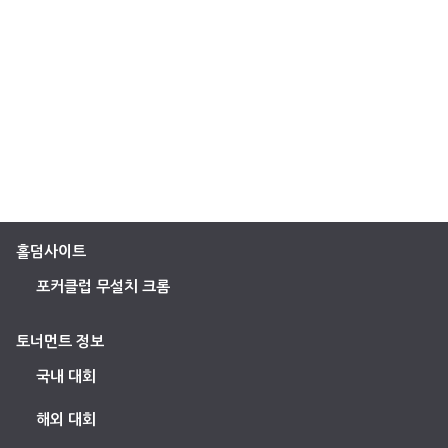
홀덤사이트
포커클럽 무설치 크롬
토너먼트 정보
국내 대회
해외 대회