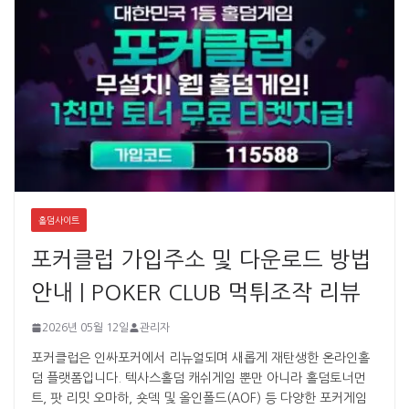
홀덤사이트
포커클럽 가입주소 및 다운로드 방법
안내 | POKER CLUB 먹튀조작 리뷰
2026년 05월 12일
관리자
포커클럽은 인싸포커에서 리뉴얼되며 새롭게 재탄생한 온라인홀
덤 플랫폼입니다. 텍사스홀덤 캐쉬게임 뿐만 아니라 홀덤토너먼
트, 팟 리밋 오마하, 숏덱 및 올인폴드(AOF) 등 다양한 포커게임