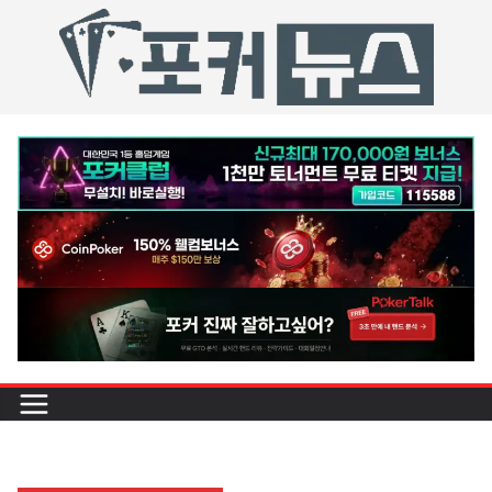
콘
텐
츠
로
건
너
뛰
기