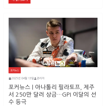
포커뉴스
2025년 04월 13일
관리자
포커뉴스 | 아나톨리 필라토프, 제주
서 250만 달러 상금…GPI 이달의 선
수 등극