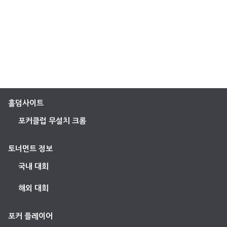
홀덤사이트
포커클럽 무설치 크롬
토너먼트 정보
국내 대회
해외 대회
포커 플레이어