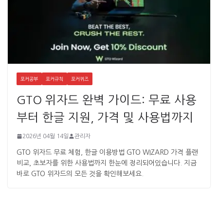
포커공부
포커규칙
포커퀴즈
GTO 위자드 완벽 가이드: 무료 사용
부터 한글 지원, 가격 및 사용법까지
2026년 04월 14일
관리자
GTO 위자드 무료 체험, 한글 이용방법 GTO WIZARD 가격 플랜
비교, 초보자를 위한 사용법까지 한눈에 정리되어있습니다. 지금
바로 GTO 위자드의 모든 것을 확인해보세요.