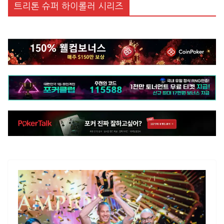
트리톤 슈퍼 하이롤러 시리즈