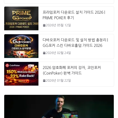
프라임포커 다운로드 설치 가이드 2026 |
PRIME POKER 후기
2026년 05월 12일
다바오포커 다운로드 및 설치 방법 총정리 |
GG포커 스킨 다바오홀덤 가이드 2026
2026년 02월 24일
2026 암호화폐 포커의 강자, 코인포커
(CoinPoker) 완벽 가이드
2026년 01월 22일