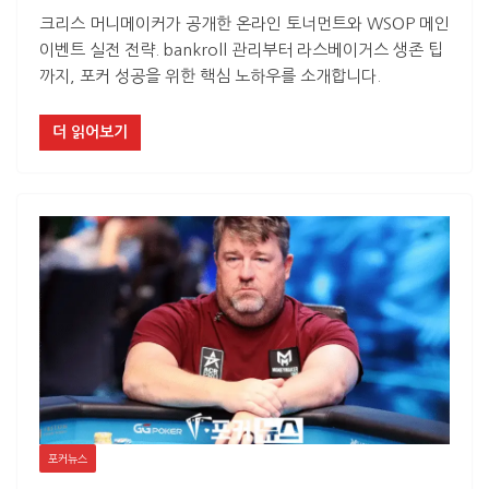
크리스 머니메이커가 공개한 온라인 토너먼트와 WSOP 메인
이벤트 실전 전략. bankroll 관리부터 라스베이거스 생존 팁
까지, 포커 성공을 위한 핵심 노하우를 소개합니다.
더 읽어보기
포커뉴스