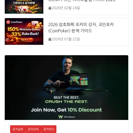
2026년 02월 24일
2026 암호화폐 포커의 강자, 코인포커
(CoinPoker) 완벽 가이드
2026년 01월 22일
포커공부
포커규칙
포커퀴즈