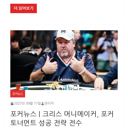
더 읽어보기
포커뉴스
2025년 09월 17일
관리자
포커뉴스 | 크리스 머니메이커, 포커
토너먼트 성공 전략 전수