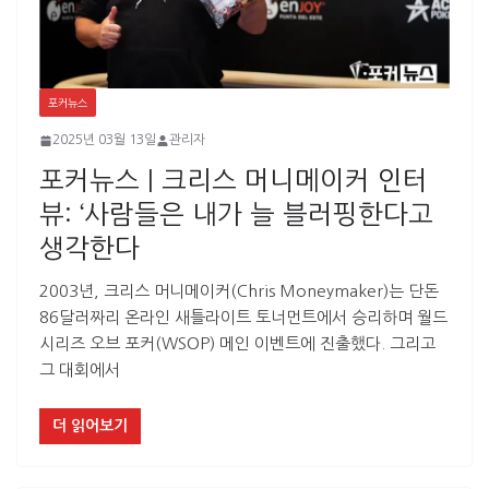
포커뉴스
2025년 03월 13일
관리자
포커뉴스 | 크리스 머니메이커 인터
뷰: ‘사람들은 내가 늘 블러핑한다고
생각한다
2003년, 크리스 머니메이커(Chris Moneymaker)는 단돈
86달러짜리 온라인 새틀라이트 토너먼트에서 승리하며 월드
시리즈 오브 포커(WSOP) 메인 이벤트에 진출했다. 그리고
그 대회에서
더 읽어보기