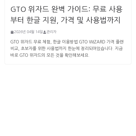
GTO 위자드 완벽 가이드: 무료 사용
부터 한글 지원, 가격 및 사용법까지
2026년 04월 14일
관리자
GTO 위자드 무료 체험, 한글 이용방법 GTO WIZARD 가격 플랜
비교, 초보자를 위한 사용법까지 한눈에 정리되어있습니다. 지금
바로 GTO 위자드의 모든 것을 확인해보세요.