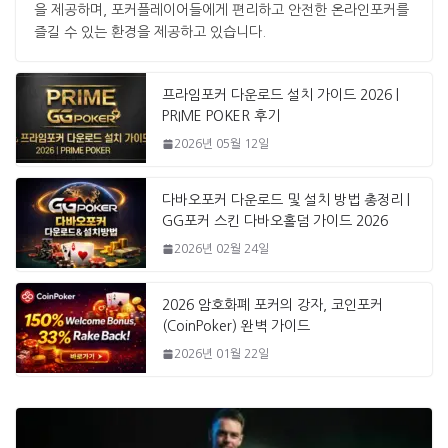
을 제공하며, 포커플레이어들에게 편리하고 안전한 온라인포커를
즐길 수 있는 환경을 제공하고 있습니다.
프라임포커 다운로드 설치 가이드 2026 |
PRIME POKER 후기
2026년 05월 12일
다바오포커 다운로드 및 설치 방법 총정리 |
GG포커 스킨 다바오홀덤 가이드 2026
2026년 02월 24일
2026 암호화폐 포커의 강자, 코인포커
(CoinPoker) 완벽 가이드
2026년 01월 22일