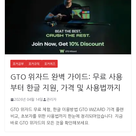
포커공부
포커규칙
포커퀴즈
GTO 위자드 완벽 가이드: 무료 사용
부터 한글 지원, 가격 및 사용법까지
2026년 04월 14일
관리자
GTO 위자드 무료 체험, 한글 이용방법 GTO WIZARD 가격 플랜
비교, 초보자를 위한 사용법까지 한눈에 정리되어있습니다. 지금
바로 GTO 위자드의 모든 것을 확인해보세요.