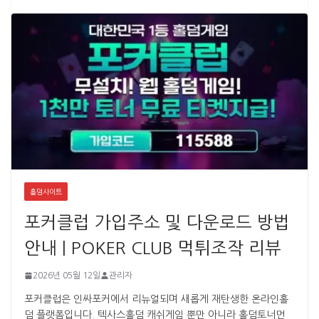
홀덤사이트
포커클럽 가입주소 및 다운로드 방법
안내 | POKER CLUB 먹튀조작 리뷰
2026년 05월 12일
관리자
포커클럽은 인싸포커에서 리뉴얼되며 새롭게 재탄생한 온라인홀
덤 플랫폼입니다. 텍사스홀덤 캐쉬게임 뿐만 아니라 홀덤토너먼