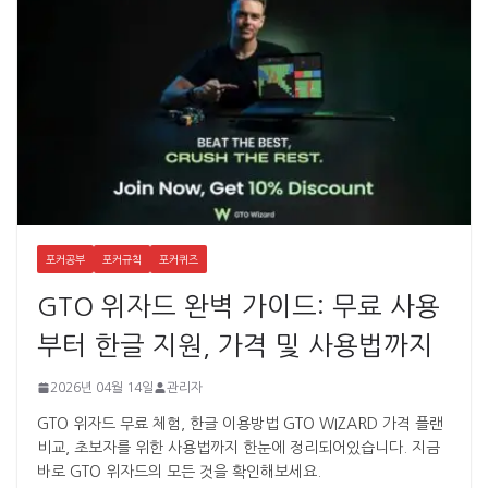
포커공부
포커규칙
포커퀴즈
GTO 위자드 완벽 가이드: 무료 사용
부터 한글 지원, 가격 및 사용법까지
2026년 04월 14일
관리자
GTO 위자드 무료 체험, 한글 이용방법 GTO WIZARD 가격 플랜
비교, 초보자를 위한 사용법까지 한눈에 정리되어있습니다. 지금
바로 GTO 위자드의 모든 것을 확인해보세요.