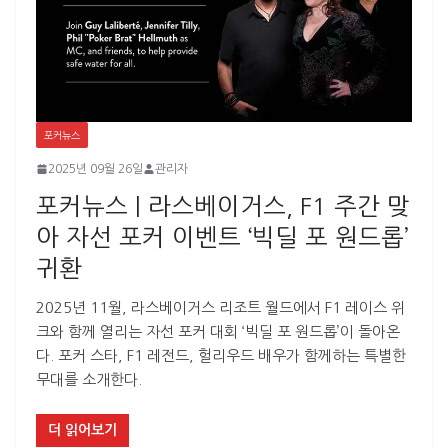
포커뉴스
2025년 09월 26일
관리자
포커뉴스 | 라스베이거스, F1 주간 맞
아 자선 포커 이벤트 ‘빅딜 포 원드롭’
귀환
2025년 11월, 라스베이거스 리조트 월드에서 F1 레이스 위
크와 함께 열리는 자선 포커 대회 ‘빅딜 포 원드롭’이 돌아온
다. 포커 스타, F1 레전드, 헐리우드 배우가 함께하는 특별한
무대를 소개한다.
더 읽어보기