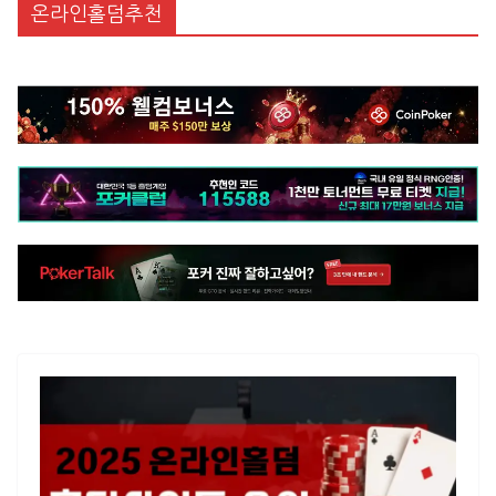
온라인홀덤추천