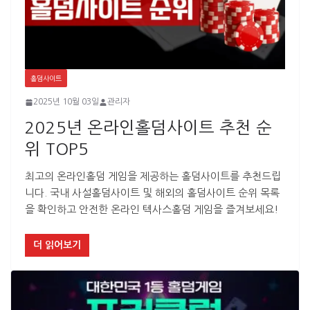
홀덤사이트
2025년 10월 03일
관리자
2025년 온라인홀덤사이트 추천 순
위 TOP5
최고의 온라인홀덤 게임을 제공하는 홀덤사이트를 추천드립
니다. 국내 사설홀덤사이트 및 해외의 홀덤사이트 순위 목록
을 확인하고 안전한 온라인 텍사스홀덤 게임을 즐겨보세요!
더 읽어보기