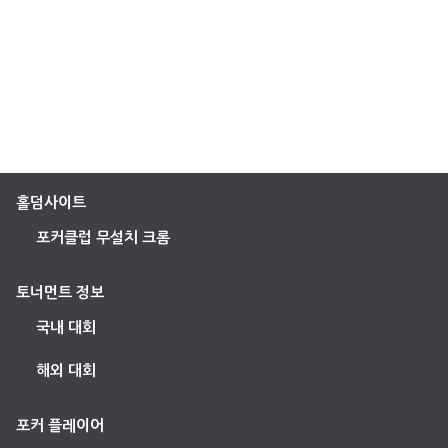
홀덤사이트
포커클럽 무설치 크롬
토너먼트 정보
국내 대회
해외 대회
포커 플레이어