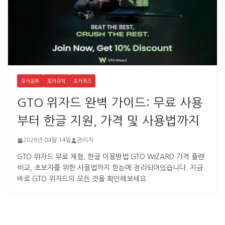
포커공부
포커규칙
포커퀴즈
GTO 위자드 완벽 가이드: 무료 사용
부터 한글 지원, 가격 및 사용법까지
2026년 04월 14일
관리자
GTO 위자드 무료 체험, 한글 이용방법 GTO WIZARD 가격 플랜
비교, 초보자를 위한 사용법까지 한눈에 정리되어있습니다. 지금
바로 GTO 위자드의 모든 것을 확인해보세요.