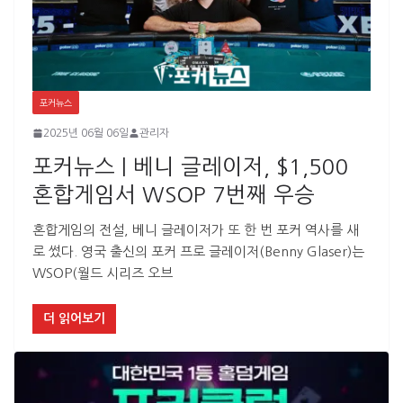
포커뉴스
2025년 06월 06일
관리자
포커뉴스 | 베니 글레이저, $1,500
혼합게임서 WSOP 7번째 우승
혼합게임의 전설, 베니 글레이저가 또 한 번 포커 역사를 새
로 썼다. 영국 출신의 포커 프로 글레이저(Benny Glaser)는
WSOP(월드 시리즈 오브
더 읽어보기