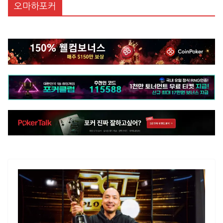
오마하포커