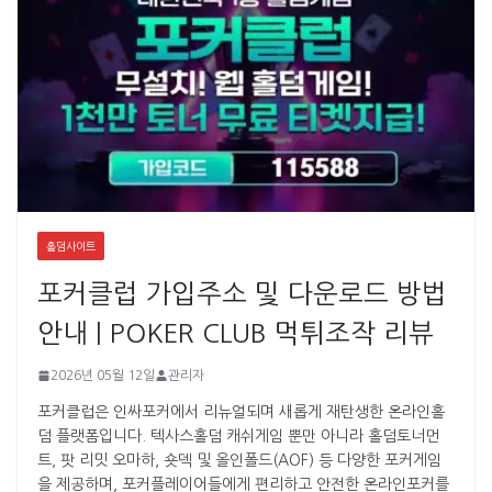
홀덤사이트
포커클럽 가입주소 및 다운로드 방법
안내 | POKER CLUB 먹튀조작 리뷰
2026년 05월 12일
관리자
포커클럽은 인싸포커에서 리뉴얼되며 새롭게 재탄생한 온라인홀
덤 플랫폼입니다. 텍사스홀덤 캐쉬게임 뿐만 아니라 홀덤토너먼
트, 팟 리밋 오마하, 숏덱 및 올인폴드(AOF) 등 다양한 포커게임
을 제공하며, 포커플레이어들에게 편리하고 안전한 온라인포커를