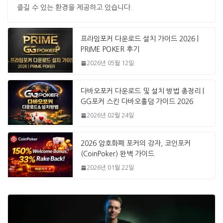
즐길 수 있는 환경을 제공하고 있습니다.
프라임포커 다운로드 설치 가이드 2026 |
PRIME POKER 후기
2026년 05월 12일
다바오포커 다운로드 및 설치 방법 총정리 |
GG포커 스킨 다바오홀덤 가이드 2026
2026년 02월 24일
2026 암호화폐 포커의 강자, 코인포커
(CoinPoker) 완벽 가이드
2026년 01월 22일