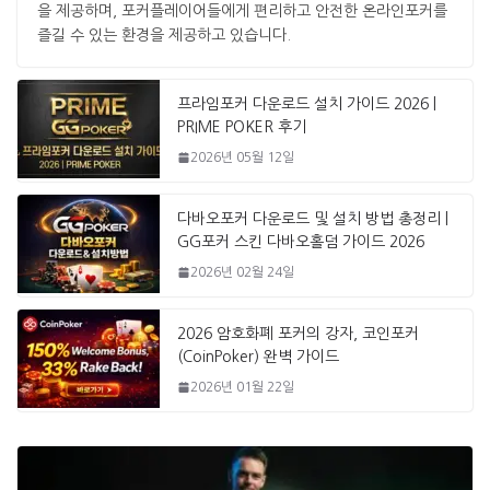
을 제공하며, 포커플레이어들에게 편리하고 안전한 온라인포커를
즐길 수 있는 환경을 제공하고 있습니다.
프라임포커 다운로드 설치 가이드 2026 |
PRIME POKER 후기
2026년 05월 12일
다바오포커 다운로드 및 설치 방법 총정리 |
GG포커 스킨 다바오홀덤 가이드 2026
2026년 02월 24일
2026 암호화폐 포커의 강자, 코인포커
(CoinPoker) 완벽 가이드
2026년 01월 22일