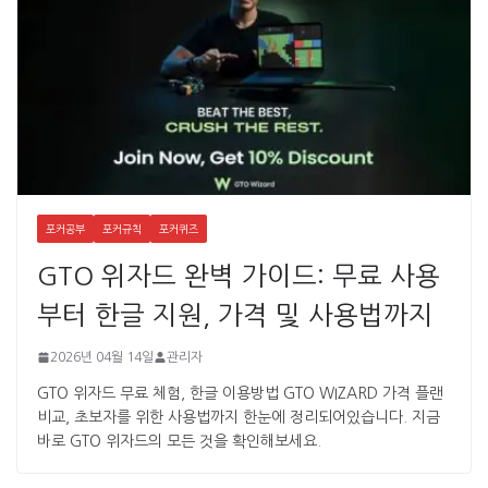
포커공부
포커규칙
포커퀴즈
GTO 위자드 완벽 가이드: 무료 사용
부터 한글 지원, 가격 및 사용법까지
2026년 04월 14일
관리자
GTO 위자드 무료 체험, 한글 이용방법 GTO WIZARD 가격 플랜
비교, 초보자를 위한 사용법까지 한눈에 정리되어있습니다. 지금
바로 GTO 위자드의 모든 것을 확인해보세요.