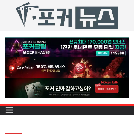
콘
텐
츠
로
건
너
뛰
기