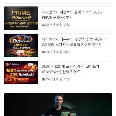
프라임포커 다운로드 설치 가이드 2026 |
PRIME POKER 후기
2026년 05월 12일
다바오포커 다운로드 및 설치 방법 총정리 |
GG포커 스킨 다바오홀덤 가이드 2026
2026년 02월 24일
2026 암호화폐 포커의 강자, 코인포커
(CoinPoker) 완벽 가이드
2026년 01월 22일