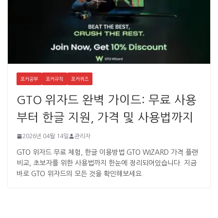
포커공부
포커규칙
포커퀴즈
GTO 위자드 완벽 가이드: 무료 사용
부터 한글 지원, 가격 및 사용법까지
2026년 04월 14일
관리자
GTO 위자드 무료 체험, 한글 이용방법 GTO WIZARD 가격 플랜
비교, 초보자를 위한 사용법까지 한눈에 정리되어있습니다. 지금
바로 GTO 위자드의 모든 것을 확인해보세요.