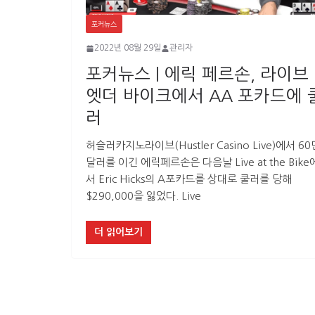
포커뉴스
2022년 08월 29일
관리자
포커뉴스 | 에릭 페르손, 라이브
엣더 바이크에서 AA 포카드에 
러
허슬러카지노라이브(Hustler Casino Live)에서 60
달러를 이긴 에릭페르손은 다음날 Live at the Bike
서 Eric Hicks의 A포카드를 상대로 쿨러를 당해
$290,000을 잃었다. Live
더 읽어보기