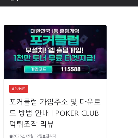
홀덤사이트
포커클럽 가입주소 및 다운로
드 방법 안내 | POKER CLUB
먹튀조작 리뷰
2026년 05월 12일
관리자