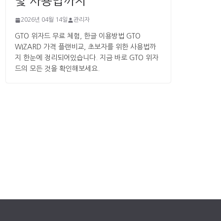
및 사용법까지
2026년 04월 14일
관리자
GTO 위자드 무료 체험, 한글 이용방법 GTO
WIZARD 가격 플랜비교, 초보자를 위한 사용법까
지 한눈에 정리되어있습니다. 지금 바로 GTO 위자
드의 모든 것을 확인해보세요.